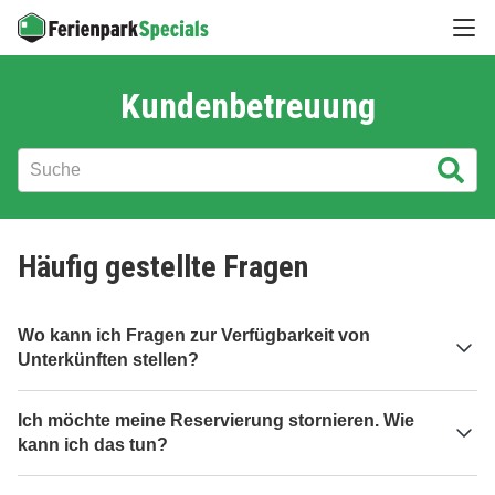
Hau
Kundenbetreuung
Dies ist ein Suchfeld mit einer automatischen Vorschlagsfunk
Es gibt keine Vorschläge, da das Suchfeld leer ist.
Häufig gestellte Fragen
Wo kann ich Fragen zur Verfügbarkeit von
Unterkünften stellen?
Ich möchte meine Reservierung stornieren. Wie
kann ich das tun?