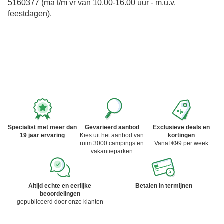
5160377
(ma t/m vr van 10.00-16.00 uur - m.u.v.
feestdagen).
Specialist met meer dan
Gevarieerd aanbod
Exclusieve deals en
19 jaar ervaring
Kies uit het aanbod van
kortingen
ruim 3000 campings en
Vanaf €99 per week
vakantieparken
Altijd echte en eerlijke
Betalen in termijnen
beoordelingen
gepubliceerd door onze klanten