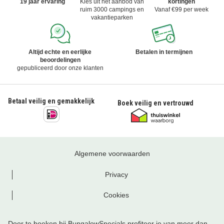
19 jaar ervaring
Kies uit het aanbod van
kortingen
ruim 3000 campings en
Vanaf €99 per week
vakantieparken
Altijd echte en eerlijke
Betalen in termijnen
beoordelingen
gepubliceerd door onze klanten
Betaal veilig en gemakkelijk
Boek veilig en vertrouwd
Algemene voorwaarden
Privacy
Cookies
Door te boeken bij BungalowSpecials profiteer je van meer dan